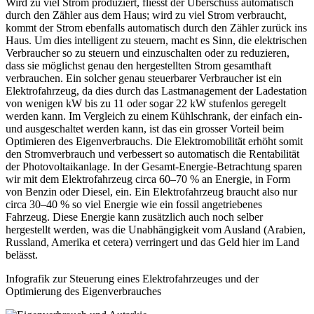
Wird zu viel Strom produziert, fliesst der Überschuss automatisch
durch den Zähler aus dem Haus; wird zu viel Strom verbraucht,
kommt der Strom ebenfalls automatisch durch den Zähler zurück ins
Haus. Um dies intelligent zu steuern, macht es Sinn, die elektrischen
Verbraucher so zu steuern und einzuschalten oder zu reduzieren,
dass sie möglichst genau den hergestellten Strom gesamthaft
verbrauchen. Ein solcher genau steuerbarer Verbraucher ist ein
Elektrofahrzeug, da dies durch das Lastmanagement der Ladestation
von wenigen kW bis zu 11 oder sogar 22 kW stufenlos geregelt
werden kann. Im Vergleich zu einem Kühlschrank, der einfach ein-
und ausgeschaltet werden kann, ist das ein grosser Vorteil beim
Optimieren des Eigenverbrauchs. Die Elektromobilität erhöht somit
den Stromverbrauch und verbessert so automatisch die Rentabilität
der Photovoltaikanlage. In der Gesamt-Energie-Betrachtung sparen
wir mit dem Elektrofahrzeug circa 60–70 % an Energie, in Form
von Benzin oder Diesel, ein. Ein Elektrofahrzeug braucht also nur
circa 30–40 % so viel Energie wie ein fossil angetriebenes
Fahrzeug. Diese Energie kann zusätzlich auch noch selber
hergestellt werden, was die Unabhängigkeit vom Ausland (Arabien,
Russland, Amerika et cetera) verringert und das Geld hier im Land
belässt.
Infografik zur Steuerung eines Elektrofahrzeuges und der
Optimierung des Eigenverbrauches