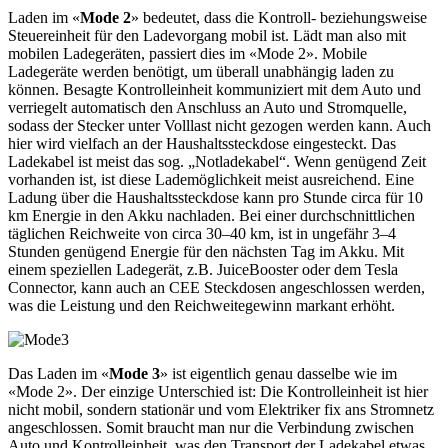
Laden im «
Mode 2
» bedeutet, dass die Kontroll- beziehungsweise
Steuereinheit für den Ladevorgang mobil ist. Lädt man also mit
mobilen Ladegeräten, passiert dies im «Mode 2». Mobile
Ladegeräte werden benötigt, um überall unabhängig laden zu
können. Besagte Kontrolleinheit kommuniziert mit dem Auto und
verriegelt automatisch den Anschluss an Auto und Stromquelle,
sodass der Stecker unter Volllast nicht gezogen werden kann. Auch
hier wird vielfach an der Haushaltssteckdose eingesteckt. Das
Ladekabel ist meist das sog. „Notladekabel“. Wenn genügend Zeit
vorhanden ist, ist diese Lademöglichkeit meist ausreichend. Eine
Ladung über die Haushaltssteckdose kann pro Stunde circa für 10
km Energie in den Akku nachladen. Bei einer durchschnittlichen
täglichen Reichweite von circa 30–40 km, ist in ungefähr 3–4
Stunden genügend Energie für den nächsten Tag im Akku. Mit
einem speziellen Ladegerät, z.B. JuiceBooster oder dem Tesla
Connector, kann auch an CEE Steckdosen angeschlossen werden,
was die Leistung und den Reichweitegewinn markant erhöht.
Das Laden im «
Mode 3
» ist eigentlich genau dasselbe wie im
«Mode 2». Der einzige Unterschied ist: Die Kontrolleinheit ist hier
nicht mobil, sondern stationär und vom Elektriker fix ans Stromnetz
angeschlossen. Somit braucht man nur die Verbindung zwischen
Auto und Kontrolleinheit, was den Transport der Ladekabel etwas