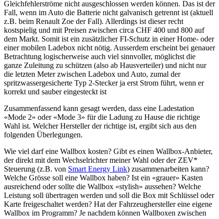
Gleichfehlerströme nicht ausgeschlossen werden können. Das ist der
Fall, wenn im Auto die Batterie nicht galvanisch getrennt ist (aktuell
z.B. beim Renault Zoe der Fall). Allerdings ist dieser recht
kostspielig und mit Preisen zwischen circa CHF 400 und 800 auf
dem Markt. Somit ist ein zusätzlicher FI-Schutz in einer Home- oder
einer mobilen Ladebox nicht nötig. Ausserdem erscheint bei genauer
Betrachtung logischerweise auch viel sinnvoller, möglichst die
ganze Zuleitung zu schützen (also ab Hausverteiler) und nicht nur
die letzten Meter zwischen Ladebox und Auto, zumal der
spritzwassergesicherte Typ 2-Stecker ja erst Strom führt, wenn er
korrekt und sauber eingesteckt ist
Zusammenfassend kann gesagt werden, dass eine Ladestation
«Mode 2» oder «Mode 3» für die Ladung zu Hause die richtige
Wahl ist. Welcher Hersteller der richtige ist, ergibt sich aus den
folgenden Überlegungen.
Wie viel darf eine Wallbox kosten? Gibt es einen Wallbox-Anbieter,
der direkt mit dem Wechselrichter meiner Wahl oder der ZEV*
Steuerung (z.B. von
Smart Energy Link
) zusammenarbeiten kann?
Welche Grösse soll eine Wallbox haben? Ist ein «grauer» Kasten
ausreichend oder sollte die Wallbox «stylish» aussehen? Welche
Leistung soll übertragen werden und soll die Box mit Schlüssel oder
Karte freigeschaltet werden? Hat der Fahrzeughersteller eine eigene
Wallbox im Programm? Je nachdem können Wallboxen zwischen