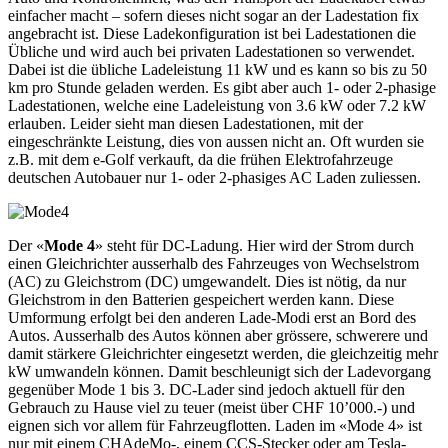
einfacher macht – sofern dieses nicht sogar an der Ladestation fix
angebracht ist. Diese Ladekonfiguration ist bei Ladestationen die
Übliche und wird auch bei privaten Ladestationen so verwendet.
Dabei ist die übliche Ladeleistung 11 kW und es kann so bis zu 50
km pro Stunde geladen werden. Es gibt aber auch 1- oder 2-phasige
Ladestationen, welche eine Ladeleistung von 3.6 kW oder 7.2 kW
erlauben. Leider sieht man diesen Ladestationen, mit der
eingeschränkte Leistung, dies von aussen nicht an. Oft wurden sie
z.B. mit dem e-Golf verkauft, da die frühen Elektrofahrzeuge
deutschen Autobauer nur 1- oder 2-phasiges AC Laden zuliessen.
Der «
Mode 4
» steht für DC-Ladung. Hier wird der Strom durch
einen Gleichrichter ausserhalb des Fahrzeuges von Wechselstrom
(AC) zu Gleichstrom (DC) umgewandelt. Dies ist nötig, da nur
Gleichstrom in den Batterien gespeichert werden kann. Diese
Umformung erfolgt bei den anderen Lade-Modi erst an Bord des
Autos. Ausserhalb des Autos können aber grössere, schwerere und
damit stärkere Gleichrichter eingesetzt werden, die gleichzeitig mehr
kW umwandeln können. Damit beschleunigt sich der Ladevorgang
gegenüber Mode 1 bis 3. DC-Lader sind jedoch aktuell für den
Gebrauch zu Hause viel zu teuer (meist über CHF 10’000.-) und
eignen sich vor allem für Fahrzeugflotten. Laden im «Mode 4» ist
nur mit einem CHAdeMo-, einem CCS-Stecker oder am Tesla-