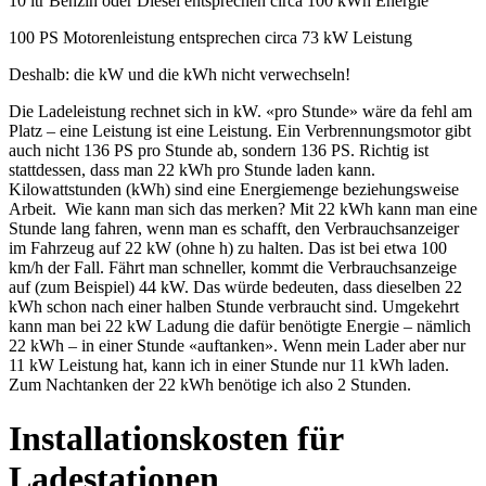
10 ltr Benzin oder Diesel entsprechen circa 100 kWh Energie
100 PS Motorenleistung entsprechen circa 73 kW Leistung
Deshalb: die kW und die kWh nicht verwechseln!
Die Ladeleistung rechnet sich in kW. «pro Stunde» wäre da fehl am
Platz – eine Leistung ist eine Leistung. Ein Verbrennungsmotor gibt
auch nicht 136 PS pro Stunde ab, sondern 136 PS. Richtig ist
stattdessen, dass man 22 kWh pro Stunde laden kann.
Kilowattstunden (kWh) sind eine Energiemenge beziehungsweise
Arbeit. Wie kann man sich das merken? Mit 22 kWh kann man eine
Stunde lang fahren, wenn man es schafft, den Verbrauchsanzeiger
im Fahrzeug auf 22 kW (ohne h) zu halten. Das ist bei etwa 100
km/h der Fall. Fährt man schneller, kommt die Verbrauchsanzeige
auf (zum Beispiel) 44 kW. Das würde bedeuten, dass dieselben 22
kWh schon nach einer halben Stunde verbraucht sind. Umgekehrt
kann man bei 22 kW Ladung die dafür benötigte Energie – nämlich
22 kWh – in einer Stunde «auftanken». Wenn mein Lader aber nur
11 kW Leistung hat, kann ich in einer Stunde nur 11 kWh laden.
Zum Nachtanken der 22 kWh benötige ich also 2 Stunden.
Installationskosten für
Ladestationen